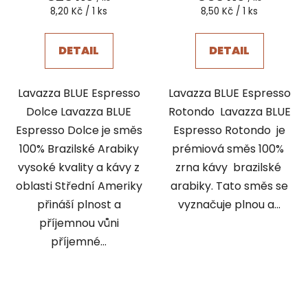
Měrná
Měrná
8,20 Kč / 1 ks
8,50 Kč / 1 ks
cena:
cena:
DETAIL
DETAIL
Lavazza BLUE Espresso
Lavazza BLUE Espresso
Dolce Lavazza BLUE
Rotondo Lavazza BLUE
Espresso Dolce je směs
Espresso Rotondo je
100% Brazilské Arabiky
prémiová směs 100%
vysoké kvality a kávy z
zrna kávy brazilské
oblasti Střední Ameriky
arabiky. Tato směs se
přináší plnost a
vyznačuje plnou a...
příjemnou vůni
příjemné...