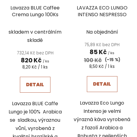
Lavazza BLUE Caffee
LAVAZZA ECO LUNGO
Crema Lungo 100Ks
INTENSO NESPRESSO
skladem v centrálním
Na objednání
skladě
75,89 Kč bez DPH
85 Kč
732,14 Kč bez DPH
/ ks
820 Kč
100 Kč
(–15 %)
/ ks
Měrná
8,50 Kč / 1 ks
Měrná
8,20 Kč / 1 ks
cena:
cena:
DETAIL
DETAIL
Lavazza Eco Lungo
Lavazza BLUE Caffe
Intenso je velmi
Lungo je 100% Arabica
výrazná káva vyrobená
se sladkou, výraznou
z fazolí Arabica a
vůní, vyrobená z
Robusta z nejlepších
kvalitní brazílské a