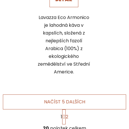
Lavazza Eco Armonico
je lahodná káva v
kapslích, složená z
nejlepších fazolí
Arabica (100%) z
ekologického
zemědělství ve Střední
Americe.
NAČÍST 5 DALŠÍCH
S
1
2
t
r
O
á
20
položek celkem