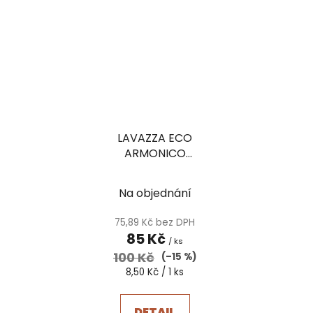
LAVAZZA ECO
ARMONICO
NESPRESSO
Na objednání
75,89 Kč bez DPH
85 Kč
/ ks
100 Kč
(–15 %)
Měrná
8,50 Kč / 1 ks
cena:
DETAIL