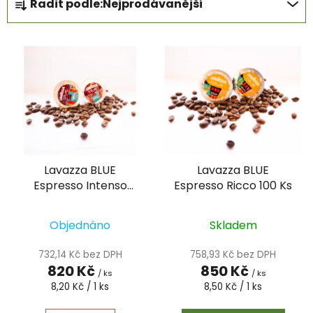
Řadit podle:
Nejprodávanější
a
z
V
e
ý
n
p
í
i
p
s
r
p
o
r
d
Lavazza BLUE
Lavazza BLUE
o
u
Espresso Intenso
Espresso Ricco 100 Ks
d
k
100Ks
u
t
k
Objednáno
Skladem
ů
t
732,14 Kč bez DPH
758,93 Kč bez DPH
ů
820 Kč
850 Kč
/ ks
/ ks
Měrná
Měrná
8,20 Kč / 1 ks
8,50 Kč / 1 ks
cena:
cena: