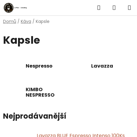
Přejít
Hledat
NÁKUP
na
obsah
KOŠÍK
Domů
/
Káva
/
Kapsle
Kapsle
Nespresso
Lavazza
KIMBO
NESPRESSO
Nejprodávanější
Lavazza BLUE Espresso Intenso 100Ks