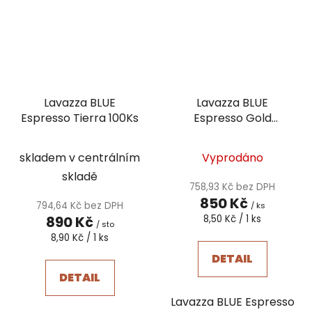
Lavazza BLUE
Lavazza BLUE
Espresso Tierra 100Ks
Espresso Gold
Selection 100Ks
skladem v centrálním
Vyprodáno
skladě
758,93 Kč bez DPH
850 Kč
794,64 Kč bez DPH
/ ks
Měrná
890 Kč
8,50 Kč / 1 ks
/ sto
cena:
Měrná
8,90 Kč / 1 ks
cena:
DETAIL
DETAIL
Lavazza BLUE Espresso