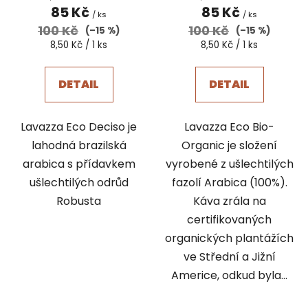
85 Kč
85 Kč
/ ks
/ ks
100 Kč
100 Kč
(–15 %)
(–15 %)
Měrná
Měrná
8,50 Kč / 1 ks
8,50 Kč / 1 ks
cena:
cena:
DETAIL
DETAIL
Lavazza Eco Deciso je
Lavazza Eco Bio-
lahodná brazilská
Organic je složení
arabica s přídavkem
vyrobené z ušlechtilých
ušlechtilých odrůd
fazolí Arabica (100%).
Robusta
Káva zrála na
certifikovaných
organických plantážích
ve Střední a Jižní
Americe, odkud byla...