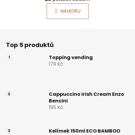
v
n
l
k
NAHORU
á
o
d
v
a
á
Z
c
n
á
í
í
Top 5 produktů
p
p
r
a
Topping vending
v
t
179 Kč
k
í
y
v
ý
p
Cappuccino Irish Cream Enzo
i
Bencini
s
195 Kč
u
Kelímek 150ml ECO BAMBOO