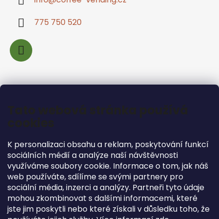
775 750 520
Informace pro vás
Tato webová stránka používá
Jak nakupovat
cookies
Podmínky ochrany osobních údajů
K personalizaci obsahu a reklam, poskytování funkcí
Obchodní podmínky
sociálních médií a analýze naší návštěvnosti
Podmínky pro vrácení zboží
využíváme soubory cookie. Informace o tom, jak náš
web používáte, sdílíme se svými partnery pro
sociální média, inzerci a analýzy. Partneři tyto údaje
mohou zkombinovat s dalšími informacemi, které
jste jim poskytli nebo které získali v důsledku toho, že
Facebook