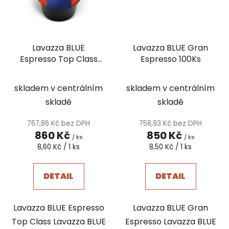
Lavazza BLUE
Lavazza BLUE Gran
Espresso Top Class
Espresso 100Ks
100Ks
skladem v centrálním
skladem v centrálním
skladě
skladě
767,86 Kč bez DPH
758,93 Kč bez DPH
860 Kč
850 Kč
/ ks
/ ks
Měrná
Měrná
8,60 Kč / 1 ks
8,50 Kč / 1 ks
cena:
cena:
DETAIL
DETAIL
Lavazza BLUE Espresso
Lavazza BLUE Gran
Top Class Lavazza BLUE
Espresso Lavazza BLUE