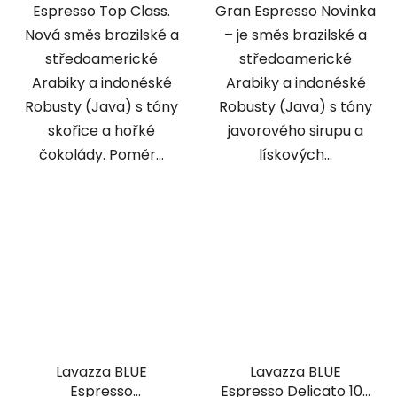
Espresso Top Class.
Gran Espresso Novinka
Nová směs brazilské a
– je směs brazilské a
středoamerické
středoamerické
Arabiky a indonéské
Arabiky a indonéské
Robusty (Java) s tóny
Robusty (Java) s tóny
skořice a hořké
javorového sirupu a
čokolády. Poměr...
lískových...
Lavazza BLUE
Lavazza BLUE
Espresso
Espresso Delicato 100