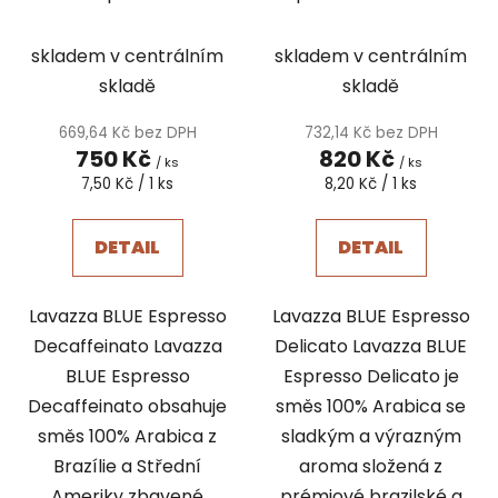
Decaffeinato 100 ks
ks
skladem v centrálním
skladem v centrálním
skladě
skladě
669,64 Kč bez DPH
732,14 Kč bez DPH
750 Kč
820 Kč
/ ks
/ ks
Měrná
Měrná
7,50 Kč / 1 ks
8,20 Kč / 1 ks
cena:
cena:
DETAIL
DETAIL
Lavazza BLUE Espresso
Lavazza BLUE Espresso
Decaffeinato Lavazza
Delicato Lavazza BLUE
BLUE Espresso
Espresso Delicato je
Decaffeinato obsahuje
směs 100% Arabica se
směs 100% Arabica z
sladkým a výrazným
Brazílie a Střední
aroma složená z
Ameriky zbavené
prémiové brazilské a