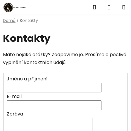
Přejít
Hledat
NÁKUP
na
obsah
KOŠÍK
Domů
/
Kontakty
Kontakty
Máte nějaké otázky? Zodpovíme je. Prosíme o pečlivé
vyplnění kontaktních údajů.
Jméno a příjmení
E-mail
Zpráva