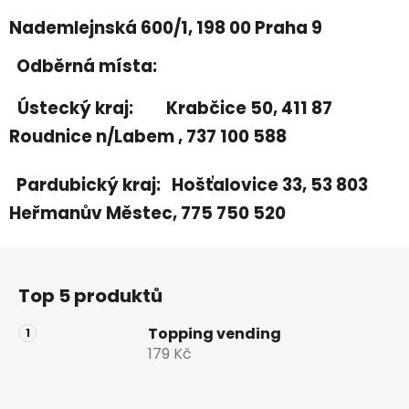
Nademlejnská 600/1, 198 00 Praha 9
Odběrná místa:
Ústecký kraj: Krabčice 50, 411 87
Roudnice n/Labem , 737 100 588
Pardubický kraj: Hošťalovice 33, 53 803
Heřmanův Městec, 775 750 520
Z
á
Top 5 produktů
p
a
Topping vending
t
179 Kč
í