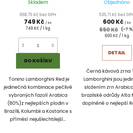
Skladem
Objednáno
ů
668,75 Kč bez DPH
535,71 Kč bez DP
749 Kč
600 Kč
/ ks
/ ks
Měrná
749 Kč / 1 kg
650 Kč
(–7 %
cena:
Měrná
600 Kč / 1 kg
cena:
DETAIL
DO KOŠÍKU
Černá kávová zrna 
Tonino Lamborghini Red je
Lamborghini jsou je
jedinečná kombinace pečlivě
složením zrn Arabica
vybraných fazolí Arabica
brazilské odrůdy Alta
(80%)z nejlepších plodin v
doplněné o nejlepší
Brazílii, Kolumbii a Kostarice s
příměsí nejušlechtilejší...