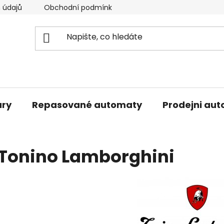
 údajů
Obchodní podmínky
Podmínky pro vrácení zb
ary
Repasované automaty
Prodejni au
Tonino Lamborghini