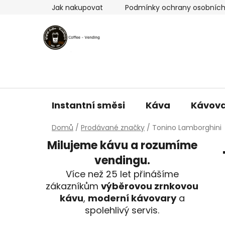
Přejít
Jak nakupovat
Podmínky ochrany osobních
na
obsah
Instantní směsi
Káva
Kávov
Domů
/
Prodávané značky
/
Tonino Lamborghini
P
Milujeme kávu a rozumíme
o
vendingu.
s
Více než 25 let přinášíme
t
zákazníkům
výběrovou zrnkovou
r
kávu
,
moderní kávovary
a
a
spolehlivý servis.
n