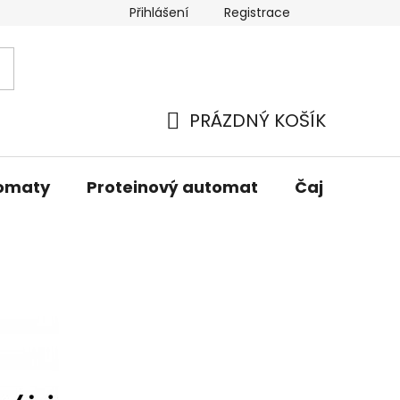
Přihlášení
Registrace
oží
PRÁZDNÝ KOŠÍK
NÁKUPNÍ
KOŠÍK
tomaty
Proteinový automat
Čaj
Kelí