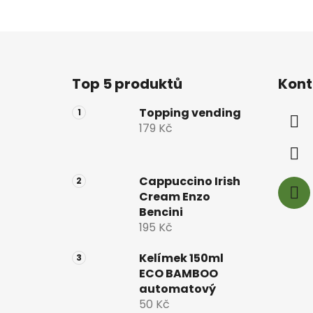
Z
á
Top 5 produktů
Kont
p
a
Topping vending
t
179 Kč
í
Cappuccino Irish
Cream Enzo
Bencini
195 Kč
Kelímek 150ml
ECO BAMBOO
automatový
50 Kč