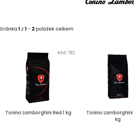
Stránka
1
z
1
-
2
položek celkem
V
ý
Kód:
782
p
i
s
p
r
o
d
Tonino Lamborghini Red 1 kg
Tonino Lamborghini 
u
kg
k
t