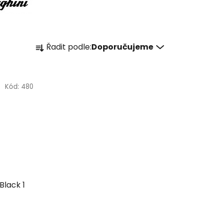
Ř
Řadit podle:
Doporučujeme
a
z
e
Kód:
480
n
í
p
r
o
d
u
k
Black 1
t
ů