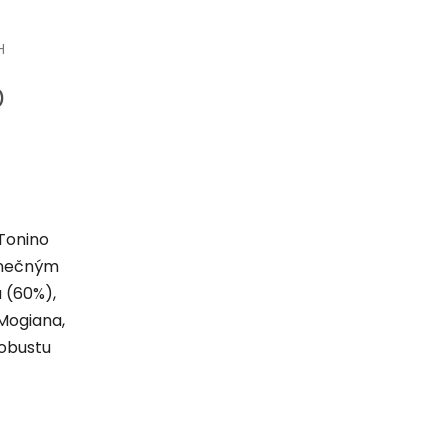
H
)
Tonino
dinečným
 (60%),
 Mogiana,
 Robustu