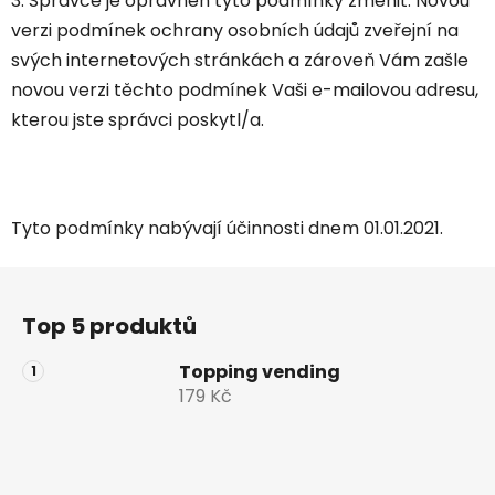
3. Správce je oprávněn tyto podmínky změnit. Novou
verzi podmínek ochrany osobních údajů zveřejní na
svých internetových stránkách a zároveň Vám zašle
novou verzi těchto podmínek Vaši e-mailovou adresu,
kterou jste správci poskytl/a.
Tyto podmínky nabývají účinnosti dnem 01.01.2021.
Z
á
Top 5 produktů
p
a
Topping vending
t
179 Kč
í