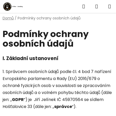
Přejít
Hledat
NÁKUP
na
obsah
KOŠÍK
Domů
/
Podmínky ochrany osobních údajů
Podmínky ochrany
osobních údajů
I.
Základní ustanovení
1. Správcem osobních údajů podle čl. 4 bod 7 nařízení
Evropského parlamentu a Rady (EU) 2016/679 o
ochraně fyzických osob v souvislosti se zpracováním
osobních údajů a o volném pohybu těchto údajů (dále
jen: „
GDPR
”) je Jiří Jelínek IČ 45970564 se sídlem
Hošťalovice 33 (dále jen: „
správce
“).