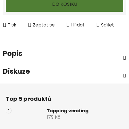
DO KOŠÍKU
Tisk
Zeptat se
Hlídat
Sdílet
Popis
Diskuze
Z
á
Top 5 produktů
p
a
Topping vending
t
179 Kč
í