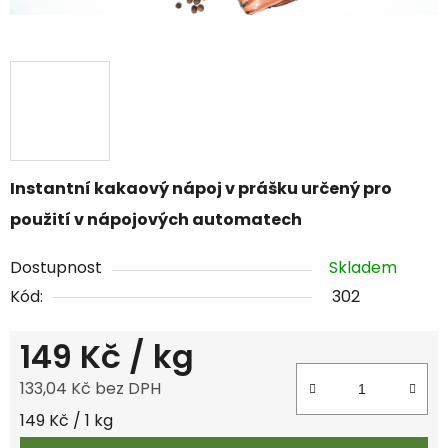
Instantní kakaový nápoj v prášku určený pro
použití v nápojových automatec
h
Dostupnost
Skladem
Kód:
302
149 Kč
/ kg
133,04 Kč bez DPH
Měrná cena:
149 Kč / 1 kg