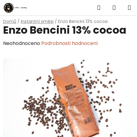
Přejít
Hledat
NÁKUP
na
obsah
KOŠÍK
Domů
/
Instantní směsi
/
Enzo Bencini 13% cocoa
Enzo Bencini 13% cocoa
Průměrné
Neohodnoceno
Podrobnosti hodnocení
hodnocení
produktu
je
0,0
z
5
hvězdiček.