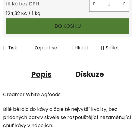
111 Kč bez DPH
Měrná cena:
124,32 Kč / 1 kg
DO KOŠÍKU
Tisk
Zeptat se
Hlídat
Sdílet
Popis
Diskuze
Creamer White Agfoods:
Bílé bělidlo do kávy a čaje té nejvyšší kvality, bez
přidaných barviv skvěle se rozpouštějící nezaměňující
chuť kávy v nápojích.