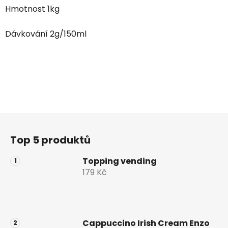
Hmotnost 1kg
Dávkování 2g/150ml
Z
á
Top 5 produktů
p
a
Topping vending
t
179 Kč
í
Cappuccino Irish Cream Enzo