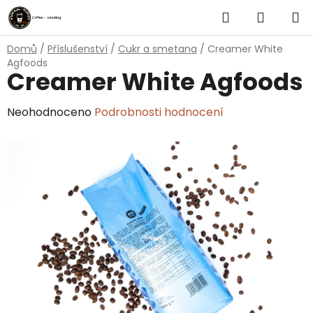
Přejít
Hledat
NÁKUP
na
obsah
KOŠÍK
Domů
/
Příslušenství
/
Cukr a smetana
/
Creamer White
Agfoods
Creamer White Agfoods
Průměrné
Neohodnoceno
Podrobnosti hodnocení
hodnocení
produktu
je
0,0
z
5
hvězdiček.