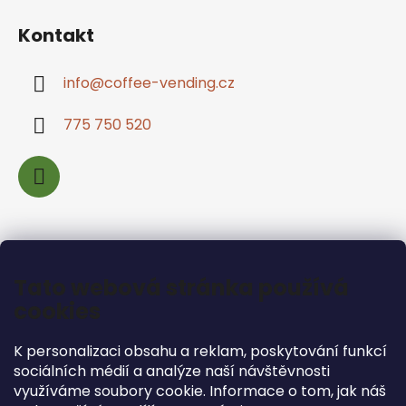
Kontakt
info
@
coffee-vending.cz
775 750 520
Informace pro vás
Tato webová stránka používá
cookies
Jak nakupovat
Podmínky ochrany osobních údajů
K personalizaci obsahu a reklam, poskytování funkcí
Obchodní podmínky
sociálních médií a analýze naší návštěvnosti
Podmínky pro vrácení zboží
využíváme soubory cookie. Informace o tom, jak náš