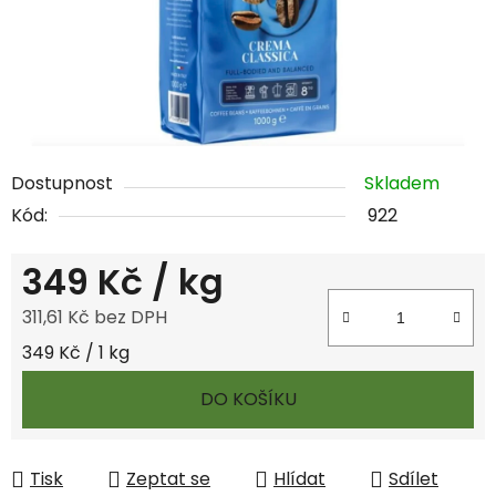
Dostupnost
Skladem
Kód:
922
349 Kč
/ kg
311,61 Kč bez DPH
Měrná cena:
349 Kč / 1 kg
DO KOŠÍKU
Tisk
Zeptat se
Hlídat
Sdílet