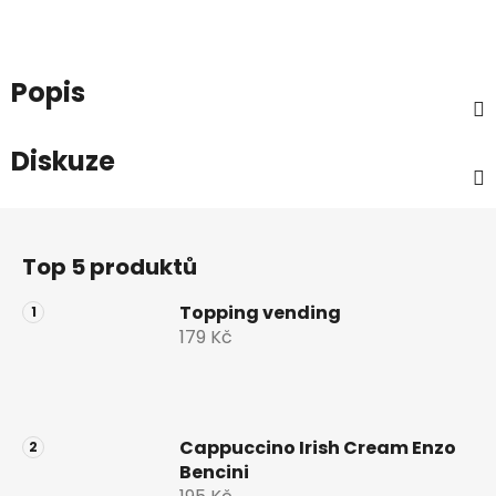
Popis
Diskuze
Z
á
Top 5 produktů
p
a
Topping vending
t
179 Kč
í
Cappuccino Irish Cream Enzo
Bencini