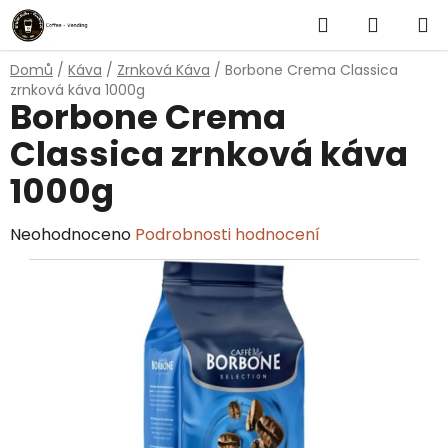
Přejít
Hledat
NÁKUP
na
obsah
KOŠÍK
Domů
/
Káva
/
Zrnková Káva
/
Borbone Crema Classica
zrnková káva 1000g
Borbone Crema
Classica zrnková káva
1000g
Průměrné
Neohodnoceno
Podrobnosti hodnocení
hodnocení
produktu
je
0,0
z
5
hvězdiček.