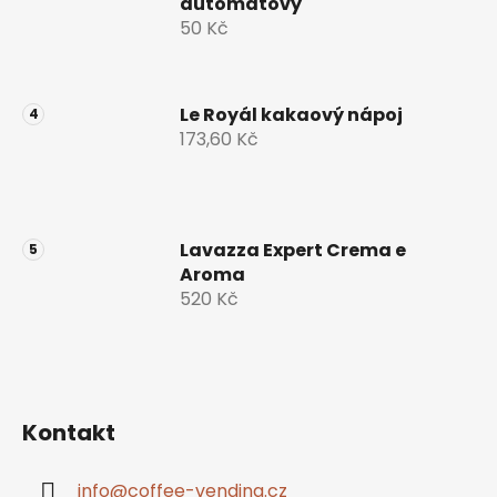
u
automatový
50 Kč
Le Royál kakaový nápoj
173,60 Kč
Lavazza Expert Crema e
Aroma
520 Kč
Kontakt
info
@
coffee-vending.cz