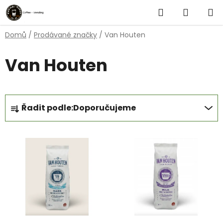
Přejít
Hledat
NÁKUP
na
obsah
KOŠÍK
Domů
/
Prodávané značky
/
Van Houten
Van Houten
Ř
Řadit podle:
Doporučujeme
a
z
V
e
ý
n
p
í
i
p
s
r
p
o
r
d