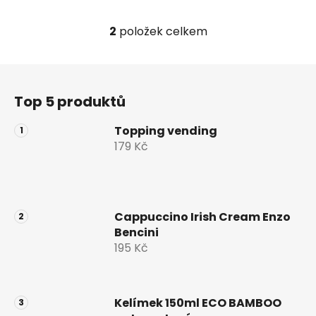
2
položek celkem
O
v
l
Z
á
á
d
Top 5 produktů
p
a
a
c
Topping vending
t
í
179 Kč
í
p
r
v
k
Cappuccino Irish Cream Enzo
y
Bencini
v
195 Kč
ý
p
i
s
Kelímek 150ml ECO BAMBOO