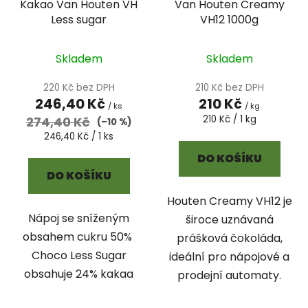
Kakao Van Houten VH
Van Houten Creamy
o
u
Less sugar
VH12 1000g
d
k
u
t
k
Skladem
Skladem
ů
t
220 Kč bez DPH
210 Kč bez DPH
ů
246,40 Kč
210 Kč
/ ks
/ kg
Měrná
210 Kč / 1 kg
274,40 Kč
(–10 %)
cena:
Měrná
246,40 Kč / 1 ks
cena:
DO KOŠÍKU
DO KOŠÍKU
Houten Creamy VH12 je
Nápoj se sníženým
široce uznávaná
obsahem cukru 50%
prášková čokoláda,
Choco Less Sugar
ideální pro nápojové a
obsahuje 24% kakaa
prodejní automaty.