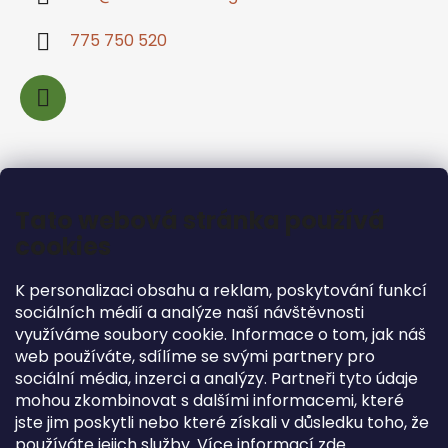
775 750 520
Informace pro vás
Tato webová stránka používá
Jak nakupovat
cookies
Podmínky ochrany osobních údajů
K personalizaci obsahu a reklam, poskytování funkcí
Obchodní podmínky
sociálních médií a analýze naší návštěvnosti
Podmínky pro vrácení zboží
využíváme soubory cookie. Informace o tom, jak náš
web používáte, sdílíme se svými partnery pro
sociální média, inzerci a analýzy. Partneři tyto údaje
mohou zkombinovat s dalšími informacemi, které
jste jim poskytli nebo které získali v důsledku toho, že
Facebook
používáte jejich služby. Více informací
zde
.