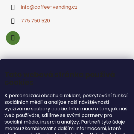
info
@
coffee-vending.cz
775 750 520
Informace pro vás
Tato webová stránka používá
Jak nakupovat
cookies
Podmínky ochrany osobních údajů
K personalizaci obsahu a reklam, poskytování funkcí
Obchodní podmínky
sociálních médií a analýze naší návštěvnosti
Podmínky pro vrácení zboží
využíváme soubory cookie. Informace o tom, jak náš
web používáte, sdílíme se svými partnery pro
sociální média, inzerci a analýzy. Partneři tyto údaje
mohou zkombinovat s dalšími informacemi, které