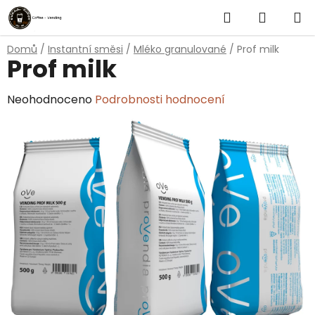
Přejít
Hledat
NÁKUP
na
obsah
KOŠÍK
Domů
/
Instantní směsi
/
Mléko granulované
/
Prof milk
Prof milk
Průměrné
Neohodnoceno
Podrobnosti hodnocení
hodnocení
produktu
je
0,0
z
5
hvězdiček.