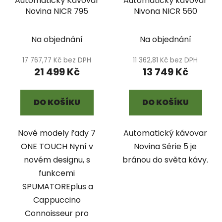
Automatický Kávovar
Automatický kávovar
Novina NICR 795
Nivona NICR 560
Na objednání
Na objednání
17 767,77 Kč bez DPH
11 362,81 Kč bez DPH
21 499 Kč
13 749 Kč
DO KOŠÍKU
DO KOŠÍKU
Nové modely řady 7
Automatický kávovar
ONE TOUCH Nyní v
Novina Série 5 je
novém designu, s
bránou do světa kávy.
funkcemi
SPUMATOREplus a
Cappuccino
Connoisseur pro