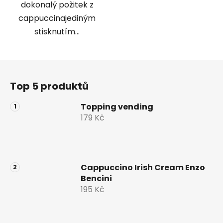
dokonalý požitek z
cappuccinajediným
stisknutím...
Z
á
Top 5 produktů
p
a
Topping vending
t
179 Kč
í
Cappuccino Irish Cream Enzo
Bencini
195 Kč