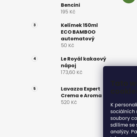
Bencini
195 Kč
Kelímek 150ml
ECO BAMBOO
automatový
50 Kč
Le Royál kakaový
nápoj
173,60 Kč
Tato w
Lavazza Expert
cookie
Crema e Aroma
520 Kč
K personal
sociálních
soubory co
sdílíme se 
analýzy. P