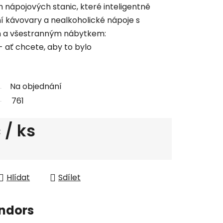
nápojových stanic, které inteligentně
ní kávovary a nealkoholické nápoje s
m a všestranným nábytkem:
 ať chcete, aby to bylo
Na objednání
761
č
/ ks
Hlídat
Sdílet
ndors