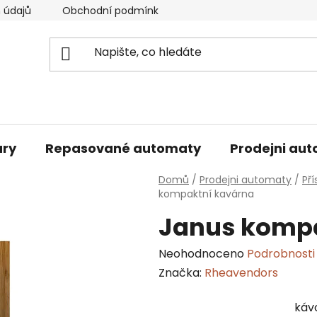
 údajů
Obchodní podmínky
Podmínky pro vrácení zb
ary
Repasované automaty
Prodejni au
Domů
/
Prodejni automaty
/
Pří
kompaktní kavárna
Janus kompa
Průměrné
Neohodnoceno
Podrobnosti
hodnocení
Značka:
Rheavendors
produktu
káv
je