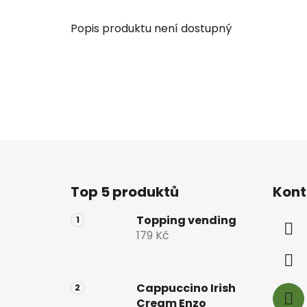
Popis produktu není dostupný
Z
á
Top 5 produktů
Kont
p
a
Topping vending
t
179 Kč
í
Cappuccino Irish
Cream Enzo