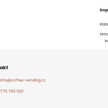
Dop
Kate
Hmo
P
akt
info
@
coffee-vending.cz
775 750 520