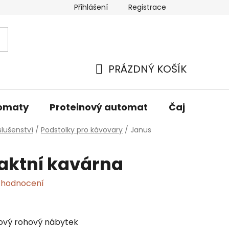
Přihlášení
Registrace
oží
PRÁZDNÝ KOŠÍK
NÁKUPNÍ
KOŠÍK
tomaty
Proteinový automat
Čaj
Kelí
slušenství
/
Podstolky pro kávovary
/
Janus
ktní kavárna
 hodnocení
ový rohový nábytek