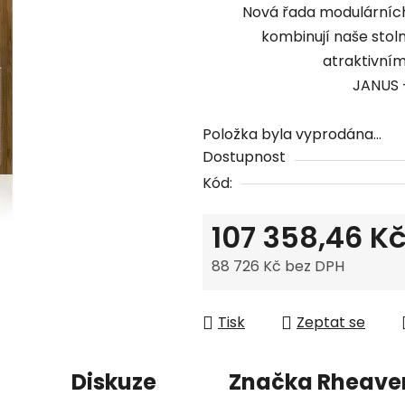
Nová řada modulárních 
0,0
kombinují naše stol
z
atraktivní
5
JANUS -
hvězdiček.
Položka byla vyprodána…
Dostupnost
Kód:
107 358,46 K
88 726 Kč bez DPH
Měrná cena:
Tisk
Zeptat se
Diskuze
Značka
Rheave