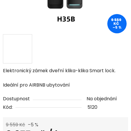
9 559
KČ
–5 %
Elektronický zámek dveřní klika-klika Smart lock.
Ideální pro AIRBNB ubytování
Dostupnost
Na objednání
Kód:
5120
9 559 Kč
–5 %