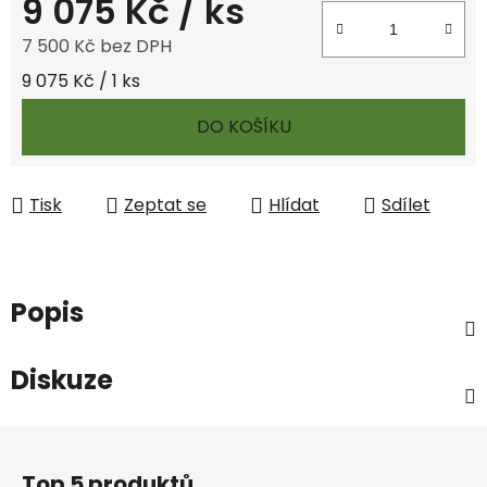
9 075 Kč
/ ks
7 500 Kč bez DPH
Měrná cena:
9 075 Kč / 1 ks
DO KOŠÍKU
Tisk
Zeptat se
Hlídat
Sdílet
Popis
Diskuze
Z
á
Top 5 produktů