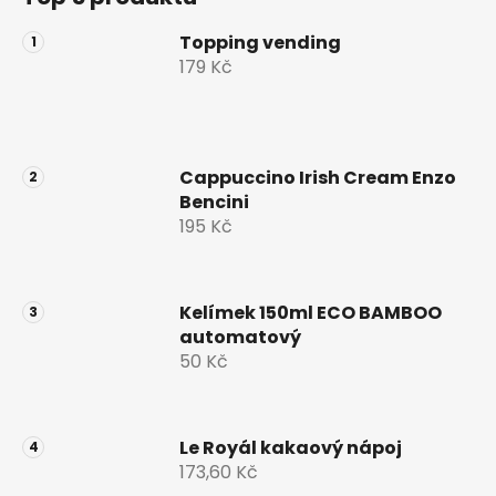
p
a
Topping vending
t
179 Kč
í
Cappuccino Irish Cream Enzo
Bencini
195 Kč
Kelímek 150ml ECO BAMBOO
automatový
50 Kč
Le Royál kakaový nápoj
173,60 Kč