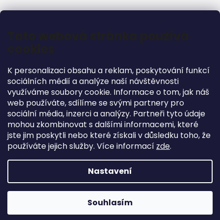
Informace pro vás
Tato webová stránka používá
cookies
Jak nakupovat
Podmínky ochrany osobních údajů
K personalizaci obsahu a reklam, poskytování funkcí
Obchodní podmínky
sociálních médií a analýze naší návštěvnosti
Podmínky pro vrácení zboží
využíváme soubory cookie. Informace o tom, jak náš
web používáte, sdílíme se svými partnery pro
sociální média, inzerci a analýzy. Partneři tyto údaje
mohou zkombinovat s dalšími informacemi, které
jste jim poskytli nebo které získali v důsledku toho, že
Facebook
používáte jejich služby. Více informací
zde
.
Nastavení
Vytvořil Shoptet
Novinky na e-shopu: DO KONCE ČERVNA JSME SI PRO VÁS
Souhlasím
Copyright 2026
Coffee-vending
. Všechna práva
PŘIPRAVILI SLEVU, DOPRAVA ZDARMA.... JIŽ OD 1500,- KČ
vyhrazena.