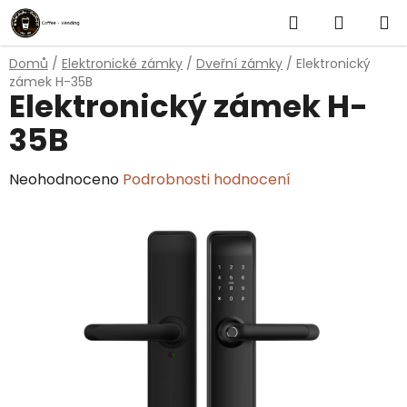
Přejít
Hledat
NÁKUP
na
obsah
KOŠÍK
Domů
/
Elektronické zámky
/
Dveřní zámky
/
Elektronický
zámek H-35B
Elektronický zámek H-
35B
Průměrné
Neohodnoceno
Podrobnosti hodnocení
hodnocení
produktu
je
0,0
z
5
hvězdiček.