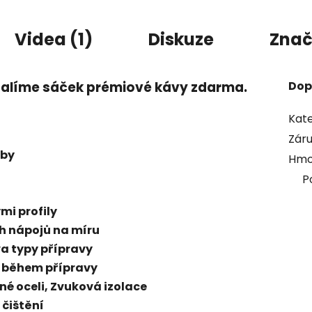
Videa (1)
Diskuze
Zna
alíme sáček prémiové kávy zdarma.
Dop
Kate
Zár
žby
Hmo
P
mi profily
ch nápojů na míru
a typy přípravy
 během přípravy
é oceli, Zvuková izolace
čištění