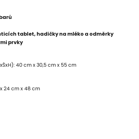
 barů
isticích tablet, hadičky na mléko a odměrky
ými prvky
xŠxH): 40 cm x 30,5 cm x 55 cm
 x 24 cm x 48 cm