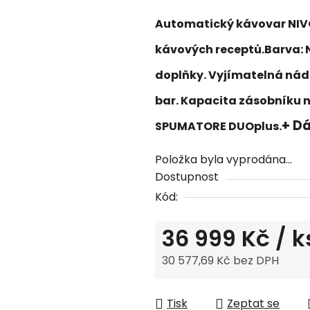
produktu
je
Automatický kávovar NIVO
0,0
kávových receptů.Barva: 
z
5
doplňky. Vyjímatelná nádrž 
hvězdiček.
bar. Kapacita zásobníku 
+ Dá
SPUMATORE DUOplus.
Položka byla vyprodána…
Dostupnost
Kód:
36 999 Kč
/ k
30 577,69 Kč bez DPH
Měrná cena:
Tisk
Zeptat se