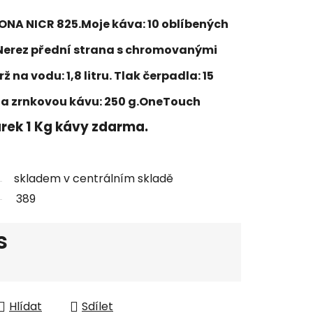
NA NICR 825.Moje káva: 10 oblíbených
Nerez přední strana s chromovanými
na vodu: 1,8 litru. Tlak čerpadla: 15
na zrnkovou kávu: 250 g.OneTouch
rek 1 Kg kávy zdarma.
skladem v centrálním skladě
389
s
Hlídat
Sdílet