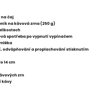
 na čaj
bník na kávová zrna (250 g)
elikostech
ulová spotřeba po vypnutí vypínačem
 mléka
í, odvápňování a proplachování stisknutím
do 14 cm
ávových zrn
í kávy