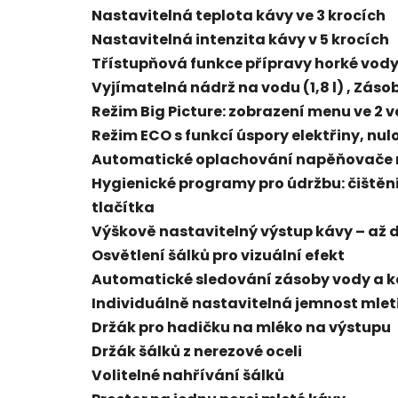
Nastavitelná teplota kávy ve 3 krocích
Nastavitelná intenzita kávy v 5 krocích
Třístupňová funkce přípravy horké vody
Vyjímatelná nádrž na vodu (1,8 l) , Záso
Režim Big Picture: zobrazení menu ve 2 v
Režim ECO s funkcí úspory elektřiny, n
Automatické oplachování napěňovače
Hygienické programy pro údržbu: čištěn
tlačítka
Výškově nastavitelný výstup kávy – až 
Osvětlení šálků pro vizuální efekt
Automatické sledování zásoby vody a k
Individuálně nastavitelná jemnost mlet
Držák pro hadičku na mléko na výstupu
Držák šálků z nerezové oceli
Volitelné nahřívání šálků