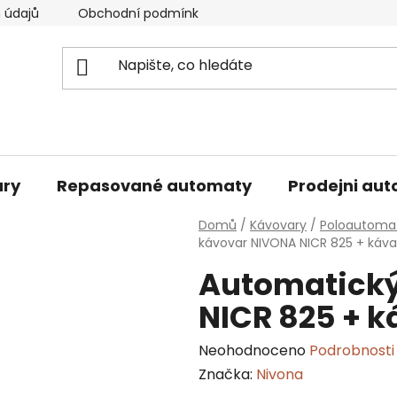
 údajů
Obchodní podmínky
Podmínky pro vrácení zb
ary
Repasované automaty
Prodejni au
Domů
/
Kávovary
/
Poloautomat
kávovar NIVONA NICR 825 + káv
Automatický
NICR 825 + 
Průměrné
Neohodnoceno
Podrobnosti
hodnocení
Značka:
Nivona