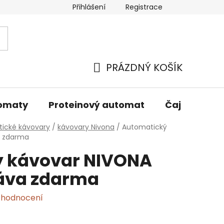
Přihlášení
Registrace
oží
PRÁZDNÝ KOŠÍK
NÁKUPNÍ
KOŠÍK
tomaty
Proteinový automat
Čaj
Kelí
ické kávovary
/
kávovary Nivona
/
Automatický
a zdarma
 kávovar NIVONA
káva zdarma
 hodnocení