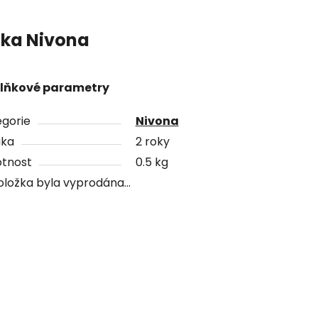
čka
Nivona
lňkové parametry
gorie
Nivona
uka
2 roky
tnost
0.5 kg
oložka byla vyprodána…