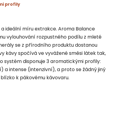
i profily
 a ideální míru extrakce.
Aroma Balance
ímu vylouhování rozpustného podílu z mleté
minerály se z přírodního produktu dostanou
y kávy spočívá ve vyvážené směsi látek tak,
to systém disponuje
3 aromatickými profily:
 a intense (intenzivní)
, a proto se žádný jiný
 blízko k pákovému kávovaru.