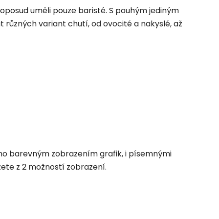
oposud uměli pouze baristé. S pouhým jediným
ůzných variant chutí, od ovocité a nakyslé, až
ěno barevným zobrazením grafik, i písemnými
žete z
2 možností zobrazení.