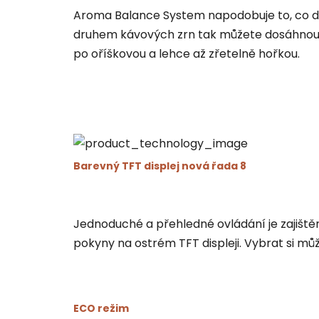
Aroma Balance System napodobuje to, co d
druhem kávových zrn tak můžete dosáhnout r
po oříškovou a lehce až zřetelně hořkou.
Barevný TFT displej nová řada 8
Jednoduché a přehledné ovládání je zajišt
pokyny na ostrém
TFT displeji
. Vybrat si mů
ECO režim