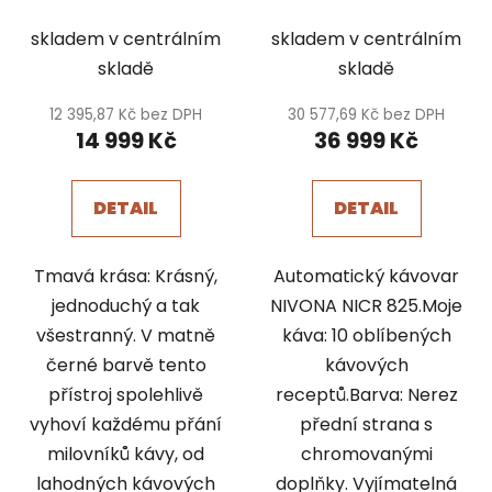
káva zdarma
káva zdarma
skladem v centrálním
skladem v centrálním
skladě
skladě
12 395,87 Kč bez DPH
30 577,69 Kč bez DPH
14 999 Kč
36 999 Kč
DETAIL
DETAIL
Tmavá krása: Krásný,
Automatický kávovar
jednoduchý a tak
NIVONA NICR 825.Moje
všestranný. V matně
káva: 10 oblíbených
černé barvě tento
kávových
přístroj spolehlivě
receptů.Barva: Nerez
vyhoví každému přání
přední strana s
milovníků kávy, od
chromovanými
lahodných kávových
doplňky. Vyjímatelná