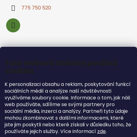
775 750 520
Informace pro vás
Tato webová stránka používá
cookies
Jak nakupovat
Podmínky ochrany osobních údajů
K personalizaci obsahu a reklam, poskytování funkcí
Obchodní podmínky
sociálních médií a analýze naší návštěvnosti
Podmínky pro vrácení zboží
využíváme soubory cookie. Informace o tom, jak náš
web používáte, sdílíme se svými partnery pro
sociální média, inzerci a analýzy. Partneři tyto údaje
mohou zkombinovat s dalšími informacemi, které
jste jim poskytli nebo které získali v důsledku toho, že
Facebook
používáte jejich služby. Více informací
zde
.