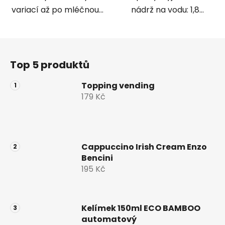
variací až po mléčnou...
nádrž na vodu: 1,8...
Z
á
Top 5 produktů
p
a
Topping vending
t
179 Kč
í
Cappuccino Irish Cream Enzo
Bencini
195 Kč
Kelímek 150ml ECO BAMBOO
automatový