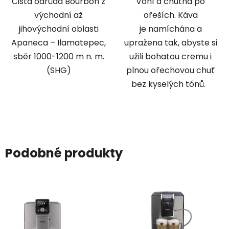
Čistá odrůda Bourbon z
Voní a chutná po
východní až
ořeších. Káva
jihovýchodní oblasti
je namíchána a
Apaneca – Ilamatepec,
upražena tak, abyste si
sběr 1000-1200 m n. m.
užili bohatou cremu i
(SHG)
plnou ořechovou chuť
bez kyselých tónů.
Podobné produkty