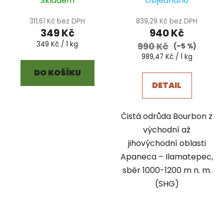
Skladem
Objednáno
311,61 Kč bez DPH
839,29 Kč bez DPH
349 Kč
940 Kč
Měrná
349 Kč / 1 kg
990 Kč
(–5 %)
cena:
Měrná
989,47 Kč / 1 kg
cena:
DO KOŠÍKU
DETAIL
Čistá odrůda Bourbon z
východní až
jihovýchodní oblasti
Apaneca – Ilamatepec,
sběr 1000-1200 m n. m.
(SHG)