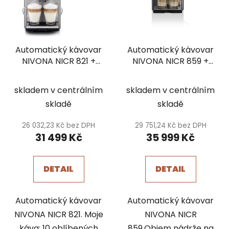
Automatický kávovar
Automatický kávovar
NIVONA NICR 821 +
NIVONA NICR 859 +
káva zdarma
káva zdarma
skladem v centrálním
skladem v centrálním
skladě
skladě
26 032,23 Kč bez DPH
29 751,24 Kč bez DPH
31 499 Kč
35 999 Kč
DETAIL
DETAIL
Automatický kávovar
Automatický kávovar
NIVONA NICR 821. Moje
NIVONA NICR
káva: 10 oblíbených
859.Objem nádrže na