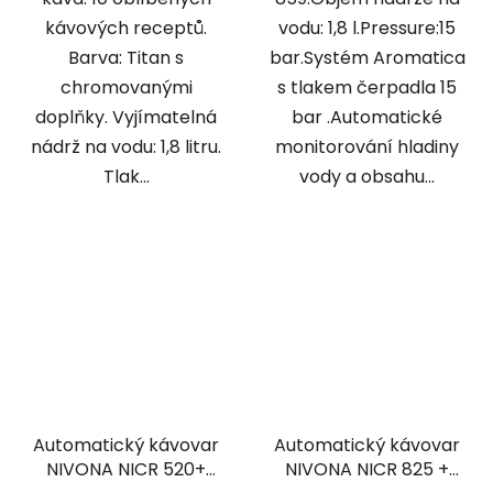
kávových receptů.
vodu: 1,8 l.Pressure:15
Barva: Titan s
bar.Systém Aromatica
chromovanými
s tlakem čerpadla 15
doplňky. Vyjímatelná
bar .Automatické
nádrž na vodu: 1,8 litru.
monitorování hladiny
Tlak...
vody a obsahu...
Automatický kávovar
Automatický kávovar
NIVONA NICR 520+
NIVONA NICR 825 +