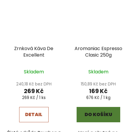
Zrnková Káva De
Aromaniac Espresso
Excellent
Clasic 250g
Skladem
Skladem
240,18 Kč bez DPH
150,89 Kč bez DPH
269 Kč
169 Kč
Měrná
Měrná
269 Kč / 1 ks
676 Kč / 1 kg
cena:
cena:
DETAIL
DO KOŠÍKU