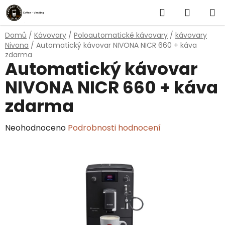
Přejít
Hledat
NÁKUP
na
obsah
KOŠÍK
Domů
/
Kávovary
/
Poloautomatické kávovary
/
kávovary
Nivona
/
Automatický kávovar NIVONA NICR 660 + káva
zdarma
Automatický kávovar
NIVONA NICR 660 + káva
zdarma
Průměrné
Neohodnoceno
Podrobnosti hodnocení
hodnocení
produktu
je
0,0
z
5
hvězdiček.